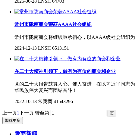
2025-06-28
LNSH
64703
常州市陇南商会荣获AAAA社会组织
常州市陇南商会将继续秉承初心，以AAAA级社会组织
2024-12-13
LNSH
6513151
在二十大精神引领下，做有为有位的商会和企业
党的二十大报告鼓舞人心、催人奋进，在以习近平同志为
华民族伟大复兴而团结奋斗！
2022-10-18
常陇商
41543296
上一页
1
下一页
转至第
加载更多
陇商新闻