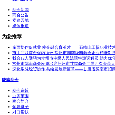
商会新闻
商会公告
党建园地
媒体报道
为您推荐
东西协作促就业 校企融合育英才——石嘴山工贸职业技
市工商联搭台促内循环 常州市湖南陇南商会企业精准对
我会12人受聘为常州市中级人民法院特邀调解员 助力优
常州市陇南商会应邀出席苏州市甘肃商会二届四次会员大
深化常陇经贸协作 共绘发展新篇章——甘肃省陇南市招
陇南商会
商会宗旨
业务范围
商会简介
领导班子
对口帮扶