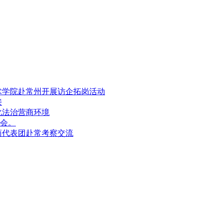
术学院赴常州开展访企拓岗活动
接
化法治营商环境
会。
商代表团赴常考察交流