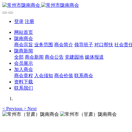
登录
注册
网站首页
陇南商会
商会宗旨
业务范围
商会简介
领导班子
对口帮扶
社会责
陇商新闻
全部
商会新闻
商会公告
党建园地
媒体报道
会员展示
加入商会
商会章程
入会须知
商会价值
联系商会
资料下载
联系我们
<
Previous
>
Next
常州市（甘肃）陇南商会